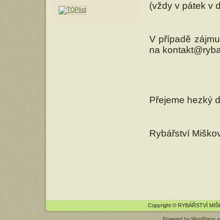
(vždy v pátek v 
V případě zájmu 
na kontakt@rybar
Přejeme hezký d
Rybářství Miško
Copyright © RYBÁŘSTVÍ MI
Powered by
WordPress
a