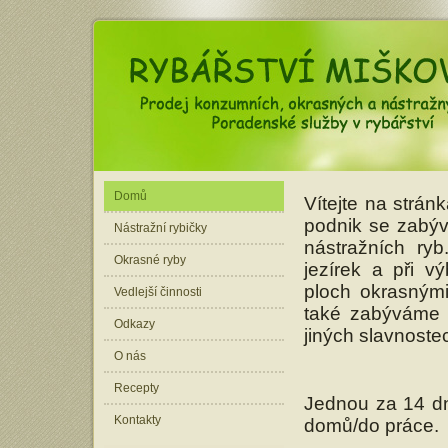
Domů
Vítejte na strá
podnik se zabý
Nástražní rybičky
nástražních ry
Okrasné ryby
jezírek a při 
ploch okrasnými
Vedlejší činnosti
také zabýváme 
Odkazy
jiných slavnoste
O nás
Recepty
Jednou za 14 dn
Kontakty
domů/do práce.